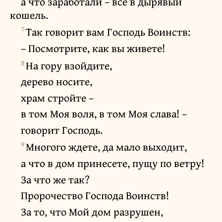
а что заработали – всё в дырявый
кошель.
7
Так говорит вам Господь Воинств:
– Посмотрите, как вы живете!
8
На гору взойдите,
дерево носите,
храм стройте –
в том Моя воля, в том Моя слава! –
говорит Господь.
9
Многого ждете, да мало выходит,
а что в дом принесете, пущу по ветру!
За что же так?
Пророчество Господа Воинств!
За то, что Мой дом разрушен,