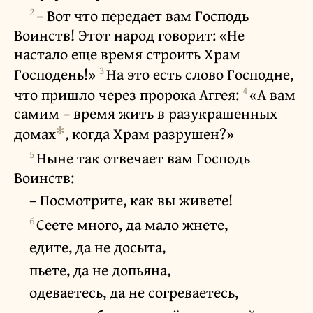
2
– Вот что передает вам Господь
Воинств! Этот народ говорит: «Не
настало еще время строить Храм
3
Господень!»
На это есть слово Господне,
4
что пришло через пророка Аггея:
«А вам
самим – время жить в разукрашенных
✻
домах
, когда Храм разрушен?»
5
Ныне так отвечает вам Господь
Воинств:
– Посмотрите, как вы живете!
6
Сеете много, да мало жнете,
едите, да не досыта,
пьете, да не допьяна,
одеваетесь, да не согреваетесь,