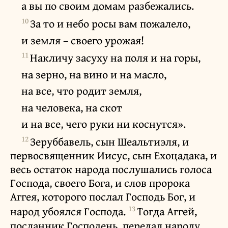
а вы по своим домам разбежались.
10
За то и небо росы вам пожалело,
и земля – своего урожая!
11
Накличу засуху на поля и на горы,
на зерно, на вино и на масло,
на все, что родит земля,
на человека, на скот
и на все, чего руки ни коснутся».
12
Зеруббавель, сын Шеальтиэля, и
первосвященник Иисус, сын Ехоцадака, и
весь остаток народа послушались голоса
Господа, своего Бога, и слов пророка
Аггея, которого послал Господь Бог, и
13
народ убоялся Господа.
Тогда Аггей,
посланник Господень, передал народу